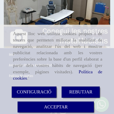
Aquest lloc web utilitza cookies pròpies i de
tercers que permeten millorar la usabilitat de
navegació, analitzar l'ús del web i mostrar
publicitat relacionada amb les vostres
Inici
preferències sobre la base d'un perfil elaborat a
partir dels vostres hàbits de navegació (per
Avís Legal y Política de Privacitat
exemple, pàgines visitades).
Política de
Política de cookies
cookies
.'
CONFIGURACIÓ
REBUTJAR
ACCEPTAR