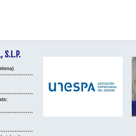
 S.L.P.
elona)
ats: