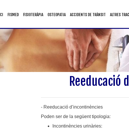
ICI
FISMED
FISIOTERÀPIA
OSTEOPATIA
ACCIDENTS DE TRÀNSIT
ALTRES TR
Reeducació d
- Reeducació d’incontinències
Poden ser de la següent tipologia:
Incontinències urinàries: