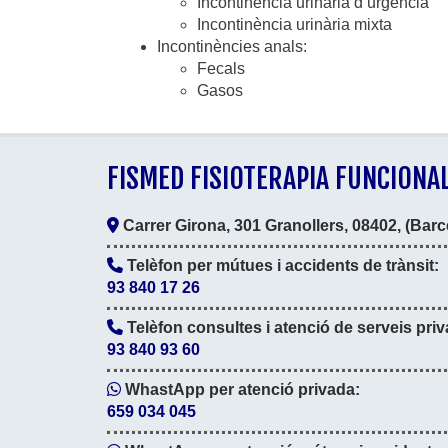
Incontinència urinària d’urgència
Incontinència urinària mixta
Incontinències anals:
Fecals
Gasos
FISMED FISIOTERAPIA FUNCIONAL,
Carrer Girona, 301 Granollers, 08402, (Barc
Telèfon per mútues i accidents de trànsit:
93 840 17 26
Telèfon consultes i atenció de serveis priv
93 840 93 60
WhastApp per atenció privada:
659 034 045